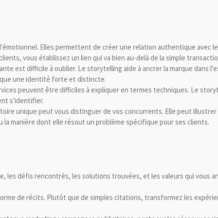
 l'émotionnel. Elles permettent de créer une relation authentique avec le
lients, vous établissez un lien qui va bien au-delà de la simple transact
rante est difficile à oublier. Le storytelling aide à ancrer la marque dans 
que une identité forte et distincte.
rvices peuvent être difficiles à expliquer en termes techniques. Le story
t s'identifier.
oire unique peut vous distinguer de vos concurrents. Elle peut illustrer 
la manière dont elle résout un problème spécifique pour ses clients.
se, les défis rencontrés, les solutions trouvées, et les valeurs qui vou
forme de récits. Plutôt que de simples citations, transformez les expér