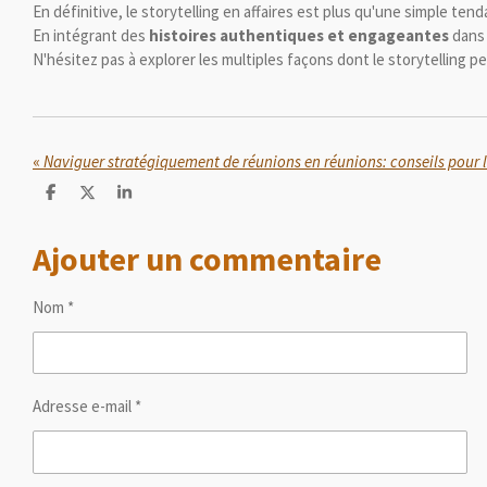
En définitive, le storytelling en affaires est plus qu'une simple ten
En intégrant des
histoires authentiques et engageantes
dans 
N'hésitez pas à explorer les multiples façons dont le storytelling p
«
Naviguer stratégiquement de réunions en réunions: conseils pour 
P
P
P
a
a
a
r
r
r
Ajouter un commentaire
t
t
t
a
a
a
g
g
g
e
e
e
Nom *
r
r
r
Adresse e-mail *