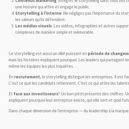
Contenus marketing
: Intégrez le storytelling dans tous vos
une histoire qui attire et engage le public.
Storytelling à l'interne
: Ne négligez pas l'importance du story
les valeurs qu'ils défendent.
Les médias visuels
: Les vidéos, infographies et autres suppor
complexes de manière simple et mémorable.
Le storytelling est aussi un allié puissant en
période de change
mais les histoires expliquent pourquoi. Les leaders qui partagent l
même les équipes les plus inquiètes.
En
recrutement
, le storytelling distingue les entreprises. Il es
C’est ce que les candidats retiennent. C’est ce qui attire les talen
Et
face aux investisseurs
? Un bon pitch présente des chiffres. U
expliquent pourquoi leur entreprise existe, qui elle sert et quel futu
Dans chaque dimension de l’entreprise — du leadership à la marque, de 