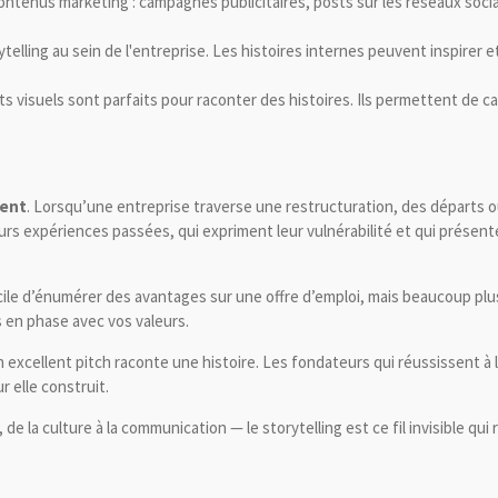
 contenus marketing : campagnes publicitaires, posts sur les réseaux soc
telling au sein de l'entreprise. Les histoires internes peuvent inspirer e
ts visuels sont parfaits pour raconter des histoires. Ils permettent de
ment
. Lorsqu’une entreprise traverse une restructuration, des départs o
eurs expériences passées, qui expriment leur vulnérabilité et qui présent
t facile d’énumérer des avantages sur une offre d’emploi, mais beaucoup pl
ts en phase avec vos valeurs.
n excellent pitch raconte une histoire. Les fondateurs qui réussissent à 
r elle construit.
la culture à la communication — le storytelling est ce fil invisible qui re