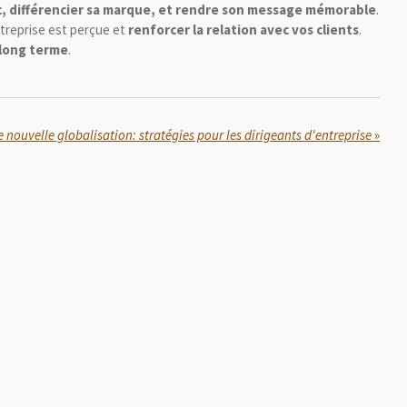
ic, différencier sa marque, et rendre son message mémorable
.
treprise est perçue et
renforcer la relation avec vos clients
.
 long terme
.
ne nouvelle globalisation: stratégies pour les dirigeants d'entreprise
»