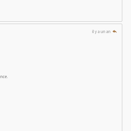
il y a un an
ence.