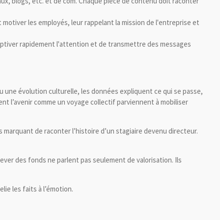
iaux, blogs, etc. et de com. Chaque pièce de contenu doit raconter
t motiver les employés, leur rappelant la mission de l'entreprise et
 captiver rapidement l'attention et de transmettre des messages
u une évolution culturelle, les données expliquent ce qui se passe,
ent l’avenir comme un voyage collectif parviennent à mobiliser
us marquant de raconter l’histoire d’un stagiaire devenu directeur.
lever des fonds ne parlent pas seulement de valorisation. Ils
lie les faits à l’émotion.