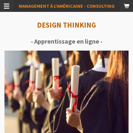
MANAGEMENT À L'AMÉRICAINE - CONSULTING
Passer
au
contenu
DESIGN THINKING
principal
- Apprentissage en ligne -