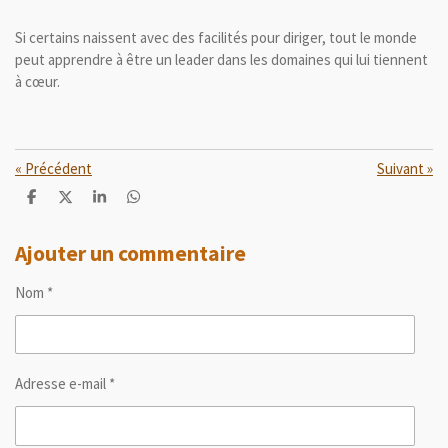
Si certains naissent avec des facilités pour diriger, tout le monde
peut apprendre à être un leader dans les domaines qui lui tiennent
à cœur.
«
Précédent
Suivant
»
P
P
P
P
a
a
a
a
r
r
r
r
t
t
t
t
Ajouter un commentaire
a
a
a
a
g
g
g
g
Nom *
e
e
e
e
r
r
r
r
Adresse e-mail *