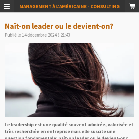
MANAGEMENT À L'AMÉRICAINE - CONSULTING
Passer
au
contenu
Naît-on leader ou le devient-on?
principal
Publié le 14 décembre 2024 à 21:43
Le leadership est une qualité souvent admirée, valorisée et
très recherchée en entreprise mais elle suscite une
question fondamentale: naît-on leader ou le devient-on?