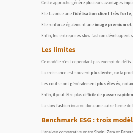
Cette approche génère plusieurs avantages impo
Elle favorise une
fidélisation client très forte
Elle renforce également une
image premium et
Enfin, les entreprises slow fashion développent
Les limites
Ce modèle n’est cependant pas exempt de défis.
La croissance est souvent
plus lente
, car la pr
Les coûts sont généralement
plus élevés
, nota
Enfin, il peut être plus difficile de
passer rapide
La slow fashion incarne donc une autre forme de 
Benchmark ESG : trois modèle
L’analyse comparative entre
Shein
,
Zara
et
Patag