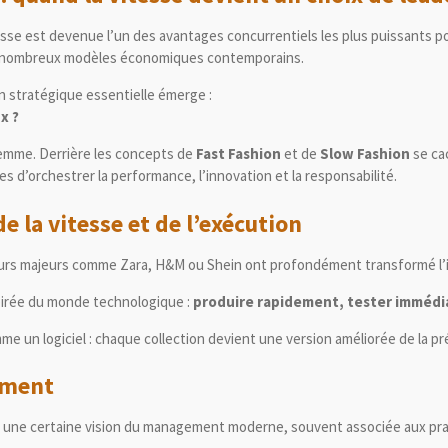
sse est devenue l’un des avantages concurrentiels les plus puissants pour
e de nombreux modèles économiques contemporains.
 stratégique essentielle émerge :
x ?
ilemme. Derrière les concepts de
Fast Fashion
et de
Slow Fashion
se ca
d’orchestrer la performance, l’innovation et la responsabilité.
de la vitesse et de l’exécution
eurs majeurs comme
Zara
,
H&M
ou
Shein
ont profondément transformé l’in
spirée du monde technologique :
produire rapidement, tester immédi
 un logiciel : chaque collection devient une version améliorée de la p
ement
t une certaine vision du management moderne, souvent associée aux prati