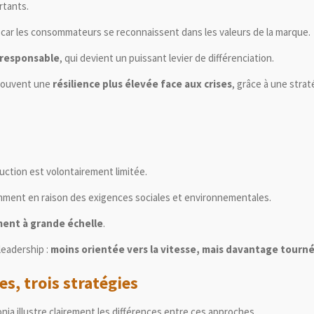
rtants.
, car les consommateurs se reconnaissent dans les valeurs de la marque.
 responsable
, qui devient un puissant levier de différenciation.
 souvent une
résilience plus élevée face aux crises
, grâce à une stra
oduction est volontairement limitée.
mment en raison des exigences sociales et environnementales.
ment à grande échelle
.
leadership :
moins orientée vers la vitesse, mais davantage tournée
s, trois stratégies
onia
illustre clairement les différences entre ces approches.