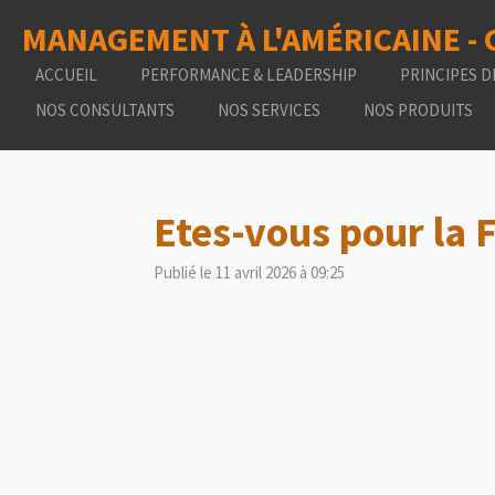
Passer
MANAGEMENT À L'AMÉRICAINE -
au
contenu
ACCUEIL
PERFORMANCE & LEADERSHIP
PRINCIPES D
principal
NOS CONSULTANTS
NOS SERVICES
NOS PRODUITS
Etes-vous pour la 
Publié le 11 avril 2026 à 09:25