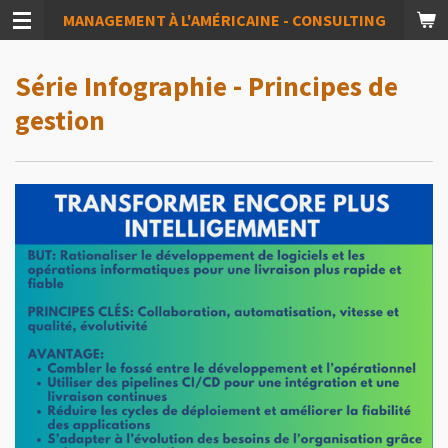
MANAGEMENT À L'AMÉRICAINE - CONSULTING
Passer
au
contenu
Série Infographie - Principes de
principal
gestion